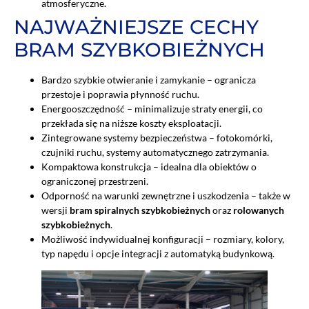
atmosferyczne.
NAJWAŻNIEJSZE CECHY
BRAM SZYBKOBIEŻNYCH
Bardzo szybkie otwieranie i zamykanie – ogranicza
przestoje i poprawia płynność ruchu.
Energooszczędność – minimalizuje straty energii, co
przekłada się na niższe koszty eksploatacji.
Zintegrowane systemy bezpieczeństwa – fotokomórki,
czujniki ruchu, systemy automatycznego zatrzymania.
Kompaktowa konstrukcja – idealna dla obiektów o
ograniczonej przestrzeni.
Odporność na warunki zewnętrzne i uszkodzenia – także w
wersji
bram spiralnych szybkobieżnych
oraz
rolowanych
szybkobieżnych
.
Możliwość indywidualnej konfiguracji – rozmiary, kolory,
typ napędu i opcje integracji z automatyką budynkową.