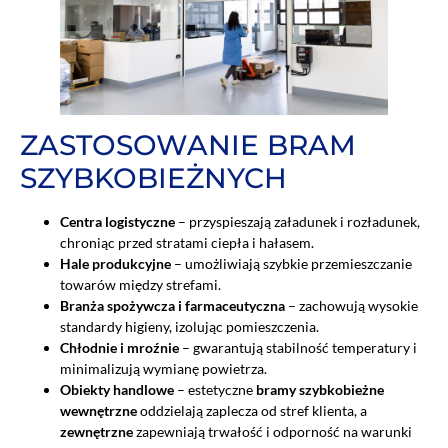
ZASTOSOWANIE BRAM
SZYBKOBIEŻNYCH
Centra logistyczne
– przyspieszają załadunek i rozładunek,
chroniąc przed stratami ciepła i hałasem.
Hale produkcyjne
– umożliwiają szybkie przemieszczanie
towarów między strefami.
Branża spożywcza i farmaceutyczna
– zachowują wysokie
standardy higieny, izolując pomieszczenia.
Chłodnie i mroźnie
– gwarantują stabilność temperatury i
minimalizują wymianę powietrza.
Obiekty handlowe
– estetyczne
bramy szybkobieżne
wewnętrzne
oddzielają zaplecza od stref klienta, a
zewnętrzne
zapewniają trwałość i odporność na warunki