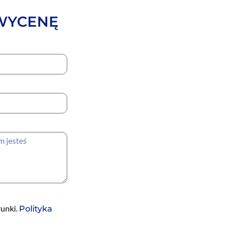
 WYCENĘ
runki.
Polityka