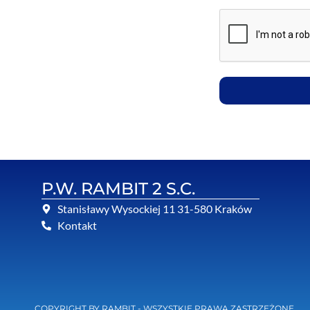
P.W. RAMBIT 2 S.C.
Stanisławy Wysockiej 11 31-580 Kraków
Kontakt
COPYRIGHT BY RAMBIT - WSZYSTKIE PRAWA ZASTRZEŻONE