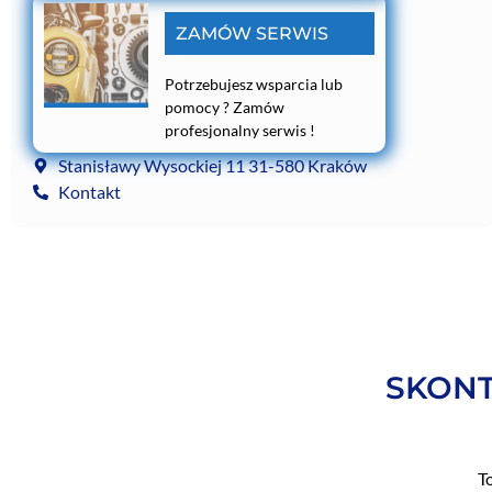
ZAMÓW SERWIS
Potrzebujesz wsparcia lub
pomocy ? Zamów
profesjonalny serwis !
Stanisławy Wysockiej 11 31-580 Kraków
Kontakt
SKONT
T