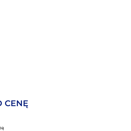
O CENĘ
bą