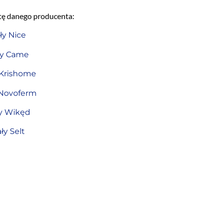
ertę danego producenta:
ły Nice
ły Came
 Krishome
 Novoferm
ły Wikęd
ły Selt