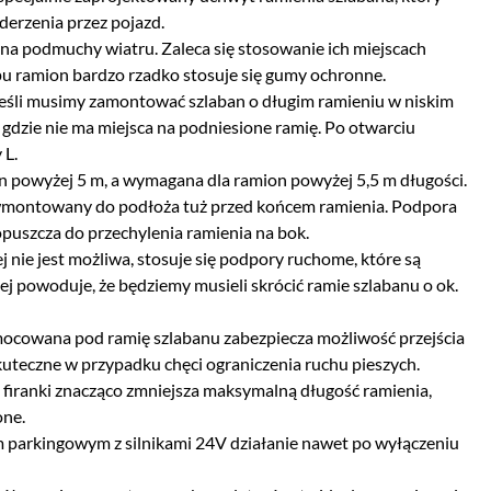
erzenia przez pojazd.
 na podmuchy wiatru. Zaleca się stosowanie ich miejscach
pu ramion bardzo rzadko stosuje się gumy ochronne.
jeśli musimy zamontować szlaban o długim ramieniu w niskim
 gdzie nie ma miejsca na podniesione ramię. Po otwarciu
 L.
on powyżej 5 m, a wymagana dla ramion powyżej 5,5 m długości.
n wmontowany do podłoża tuż przed końcem ramienia. Podpora
opuszcza do przechylenia ramienia na bok.
j nie jest możliwa, stosuje się podpory ruchome, które są
 powoduje, że będziemy musieli skrócić ramie szlabanu o ok.
ocowana pod ramię szlabanu zabezpiecza możliwość przejścia
uteczne w przypadku chęci ograniczenia ruchu pieszych.
 firanki znacząco zmniejsza maksymalną długość ramienia,
one.
 parkingowym z silnikami 24V działanie nawet po wyłączeniu