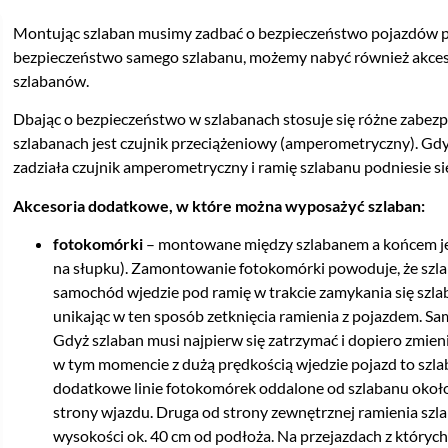
Montując szlaban musimy zadbać o bezpieczeństwo pojazdów pr
bezpieczeństwo samego szlabanu, możemy nabyć również akces
szlabanów.
Dbając o bezpieczeństwo w szlabanach stosuje się różne zabe
szlabanach jest czujnik przeciążeniowy (amperometryczny). Gdy
zadziała czujnik amperometryczny i ramię szlabanu podniesie s
Akcesoria dodatkowe, w które można wyposażyć szlaban:
fotokomórki
– montowane między szlabanem a końcem jego
na słupku). Zamontowanie fotokomórki powoduje, że szlab
samochód wjedzie pod ramię w trakcie zamykania się szlaba
unikając w ten sposób zetknięcia ramienia z pojazdem. Sam
Gdyż szlaban musi najpierw się zatrzymać i dopiero zmieni
w tym momencie z dużą prędkością wjedzie pojazd to szla
dodatkowe linie fotokomórek oddalone od szlabanu około
strony wjazdu. Druga od strony zewnętrznej ramienia szl
wysokości ok. 40 cm od podłoża. Na przejazdach z których