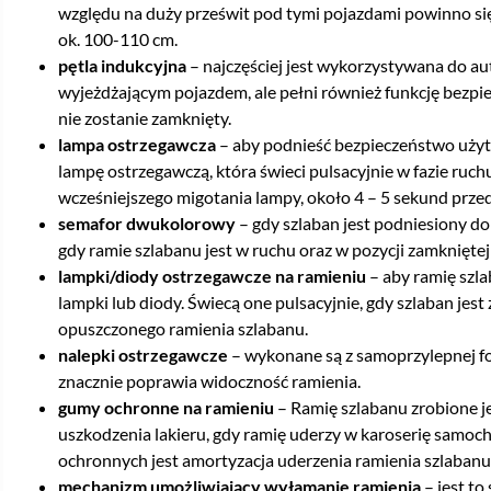
względu na duży prześwit pod tymi pojazdami powinno 
ok. 100-110 cm.
pętla indukcyjna
– najczęściej jest wykorzystywana do a
wyjeżdżającym pojazdem, ale pełni również funkcję bezpiec
nie zostanie zamknięty.
lampa ostrzegawcza
– aby podnieść bezpieczeństwo uży
lampę ostrzegawczą, która świeci pulsacyjnie w fazie ruch
wcześniejszego migotania lampy, około 4 – 5 sekund prze
semafor dwukolorowy
– gdy szlaban jest podniesiony do
gdy ramie szlabanu jest w ruchu oraz w pozycji zamknięte
lampki/diody ostrzegawcze na ramieniu
– aby ramię szl
lampki lub diody. Świecą one pulsacyjnie, gdy szlaban je
opuszczonego ramienia szlabanu.
nalepki ostrzegawcze
– wykonane są z samoprzylepnej foli
znacznie poprawia widoczność ramienia.
gumy ochronne na ramieniu
– Ramię szlabanu zrobione j
uszkodzenia lakieru, gdy ramię uderzy w karoserię sam
ochronnych jest amortyzacja uderzenia ramienia szlabanu
mechanizm umożliwiający wyłamanie ramienia
– jest to