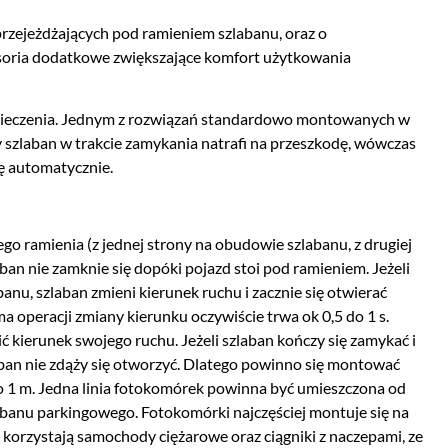
zejeżdżających pod ramieniem szlabanu, oraz o
oria dodatkowe zwiększające komfort użytkowania
zpieczenia. Jednym z rozwiązań standardowo montowanych w
 szlaban w trakcie zamykania natrafi na przeszkodę, wówczas
ię automatycznie.
 ramienia (z jednej strony na obudowie szlabanu, z drugiej
an nie zamknie się dopóki pojazd stoi pod ramieniem. Jeżeli
nu, szlaban zmieni kierunek ruchu i zacznie się otwierać
a operacji zmiany kierunku oczywiście trwa ok 0,5 do 1 s.
ć kierunek swojego ruchu. Jeżeli szlaban kończy się zamykać i
ban nie zdąży się otworzyć. Dlatego powinno się montować
 1 m. Jedna linia fotokomórek powinna być umieszczona od
abanu parkingowego. Fotokomórki najczęściej montuje się na
 korzystają samochody ciężarowe oraz ciągniki z naczepami, ze