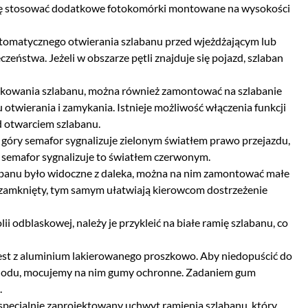
się stosować dodatkowe fotokomórki montowane na wysokości
utomatycznego otwierania szlabanu przed wjeżdżającym lub
zeństwa. Jeżeli w obszarze pętli znajduje się pojazd, szlaban
tkowania szlabanu, można również zamontować na szlabanie
u otwierania i zamykania. Istnieje możliwość włączenia funkcji
d otwarciem szlabanu.
 góry semafor sygnalizuje zielonym światłem prawo przejazdu,
j semafor sygnalizuje to światłem czerwonym.
abanu było widoczne z daleka, można na nim zamontować małe
st zamknięty, tym samym ułatwiają kierowcom dostrzeżenie
i odblaskowej, należy je przykleić na białe ramię szlabanu, co
est z aluminium lakierowanego proszkowo. Aby niedopuścić do
ochodu, mocujemy na nim gumy ochronne. Zadaniem gum
.
 specjalnie zaprojektowany uchwyt ramienia szlabanu, który