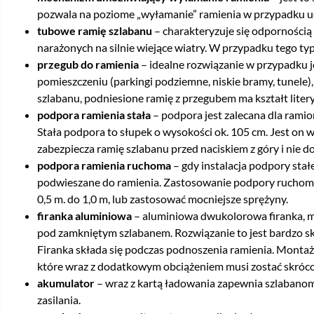
pozwala na poziome „wyłamanie” ramienia w przypadku ud
tubowe ramię szlabanu
– charakteryzuje się odpornością
narażonych na silnie wiejące wiatry. W przypadku tego ty
przegub do ramienia
– idealne rozwiązanie w przypadku 
pomieszczeniu (parkingi podziemne, niskie bramy, tunele),
szlabanu, podniesione ramię z przegubem ma kształt litery
podpora ramienia stała
– podpora jest zalecana dla rami
Stała podpora to słupek o wysokości ok. 105 cm. Jest o
zabezpiecza ramię szlabanu przed naciskiem z góry i nie d
podpora ramienia ruchoma
– gdy instalacja podpory stałe
podwieszane do ramienia. Zastosowanie podpory ruchomej
0,5 m. do 1,0 m, lub zastosować mocniejsze sprężyny.
firanka aluminiowa
– aluminiowa dwukolorowa firanka, m
pod zamkniętym szlabanem. Rozwiązanie to jest bardzo sk
Firanka składa się podczas podnoszenia ramienia. Montaż
które wraz z dodatkowym obciążeniem musi zostać skróc
akumulator
– wraz z kartą ładowania zapewnia szlabanom
zasilania.